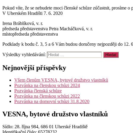
Pokud víte, že se nebudete moci členské schůze zúčastnit, pr
V Uherském Hradišti 7. 6. 2020
Irena Bráblíková, v. r.
předseda představenstva Petra Macháčková, v. r.
místopředseda představenstva
Podklady k bodu č. 3, 5 a 6 Vám budou doručeny nejpozději do 12. 6
Výsledky vyhledávání:
Nejnovější příspěvky
Všem členům VESNA, bytové družstvo vlastníků
Pozvánka na členskou schůzi 2024
Pozvánka členská schůze
Pozvánka na členskou schůzi 2022
Pozvánka na domovní schůzi 31.8.2020
VESNA, bytové družstvo vlastníků
Sídlo: 28. října 984, 686 01 Uherské Hradiště
Identifikační číslo: 65278232