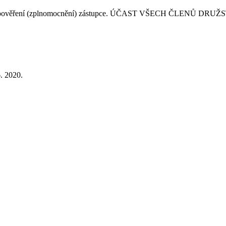
osíme o pověření (zplnomocnění) zástupce. ÚČAST VŠECH ČLENŮ D
. 2020.