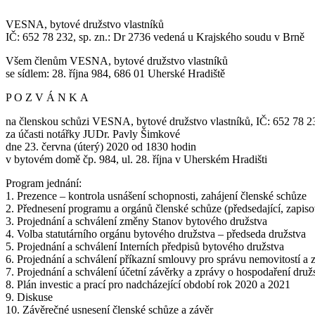
VESNA, bytové družstvo vlastníků
IČ: 652 78 232, sp. zn.: Dr 2736 vedená u Krajského soudu v Brně
Všem členům VESNA, bytové družstvo vlastníků
se sídlem: 28. října 984, 686 01 Uherské Hradiště
P O Z V Á N K A
na členskou schůzi VESNA, bytové družstvo vlastníků, IČ: 652 78 23
za účasti notářky JUDr. Pavly Šimkové
dne 23. června (úterý) 2020 od 1830 hodin
v bytovém domě čp. 984, ul. 28. října v Uherském Hradišti
Program jednání:
1. Prezence – kontrola usnášení schopnosti, zahájení členské schůze
2. Přednesení programu a orgánů členské schůze (předsedající, zapisov
3. Projednání a schválení změny Stanov bytového družstva
4. Volba statutárního orgánu bytového družstva – předseda družstva
5. Projednání a schválení Interních předpisů bytového družstva
6. Projednání a schválení příkazní smlouvy pro správu nemovitostí a 
7. Projednání a schválení účetní závěrky a zprávy o hospodaření druž
8. Plán investic a prací pro nadcházející období rok 2020 a 2021
9. Diskuse
10. Závěrečné usnesení členské schůze a závěr