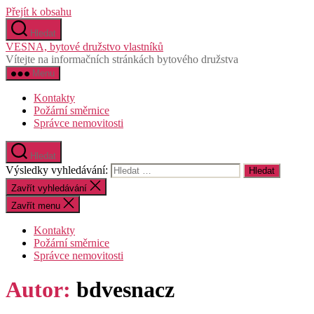
Přejít k obsahu
Hledat
VESNA, bytové družstvo vlastníků
Vítejte na informačních stránkách bytového družstva
Menu
Kontakty
Požární směrnice
Správce nemovitosti
Hledat
Výsledky vyhledávání:
Zavřít vyhledávání
Zavřít menu
Kontakty
Požární směrnice
Správce nemovitosti
Autor:
bdvesnacz